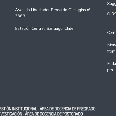
Sugg
Avenida Libertador Bernardo O'Higgins nº
OIRS
3363.
Estación Central. Santiago. Chile.
Cont
Mond
from
Frid
pm.