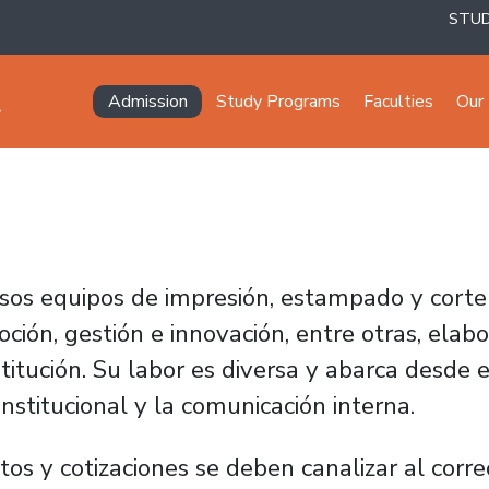
STU
Navegación principal
Admission
Study Programs
Faculties
Our 
ersos equipos de impresión, estampado y cort
ión, gestión e innovación, entre otras, elabo
titución. Su labor es diversa y abarca desde e
nstitucional y la comunicación interna.
ntos y cotizaciones se deben canalizar al corr