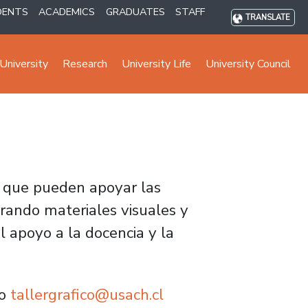
DENTS
ACADEMICS
GRADUATES
STAFF
TRANSLATE
University
Research
University Life
University Council
e que pueden apoyar las
rando materiales visuales y
l apoyo a la docencia y la
eo
tallergrafico@usach.cl