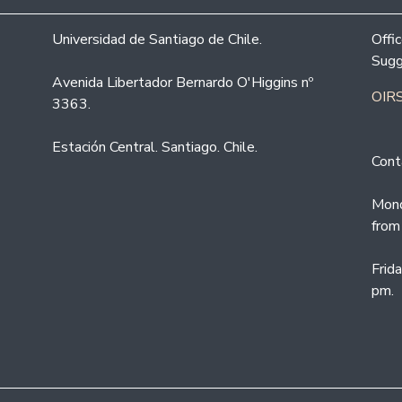
Universidad de Santiago de Chile.
Offi
Sugg
Avenida Libertador Bernardo O'Higgins nº
OIRS
3363.
Estación Central. Santiago. Chile.
Cont
Mond
from
Frid
pm.