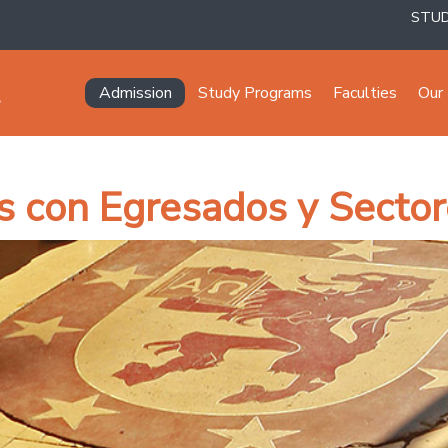
STU
Navegación principal
Admission
Study Programs
Faculties
Our 
s con Egresados y Sector