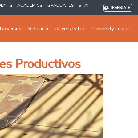
DENTS
ACADEMICS
GRADUATES
STAFF
TRANSLATE
University
Research
University Life
University Council
es Productivos