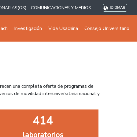
ONARIAS(OS)
COMUNICACIONES Y MEDIOS
IDIOMAS
sach
Investigación
Vida Usachina
Consejo Universitario
ofrecen una completa oferta de programas de
enios de movilidad interuniversitaria nacional y
414
laboratorios