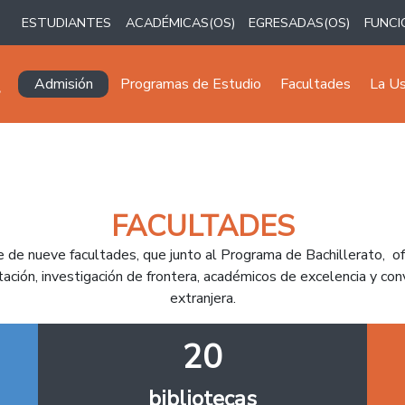
ESTUDIANTES
ACADÉMICAS(OS)
EGRESADAS(OS)
FUNCI
Navegación principal
Admisión
Programas de Estudio
Facultades
La U
FACULTADES
e de nueve facultades, que junto al Programa de Bachillerato, 
ción, investigación de frontera, académicos de excelencia y conv
extranjera.
20
bibliotecas