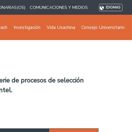
ONARIAS(OS)
COMUNICACIONES Y MEDIOS
IDIOMAS
sach
Investigación
Vida Usachina
Consejo Universitario
rie de procesos de selección
ntel.