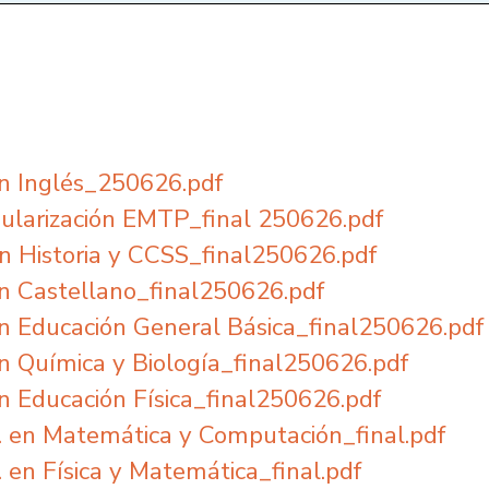
 en Inglés_250626.pdf
gularización EMTP_final 250626.pdf
 En Historia y CCSS_final250626.pdf
 en Castellano_final250626.pdf
 en Educación General Básica_final250626.pdf
en Química y Biología_final250626.pdf
en Educación Física_final250626.pdf
P. en Matemática y Computación_final.pdf
 en Física y Matemática_final.pdf