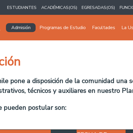
ESTUDIANTES
ACADÉMICAS(OS)
EGRESADAS(OS)
FUNCI
Navegación principal
Admisión
Programas de Estudio
Facultades
La U
ción
ile pone a disposición de la comunidad una se
trativos, técnicos y auxiliares
en nuestro Pla
se pueden postular son: