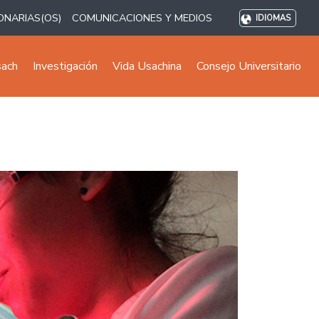
ONARIAS(OS)
COMUNICACIONES Y MEDIOS
IDIOMAS
sach
Investigación
Vida Usachina
Consejo Universitario