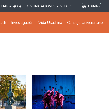
ONARIAS(OS)
COMUNICACIONES Y MEDIOS
IDIOMAS
sach
Investigación
Vida Usachina
Consejo Universitario