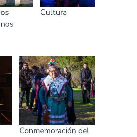
ios
Cultura
inos
Conmemoración del