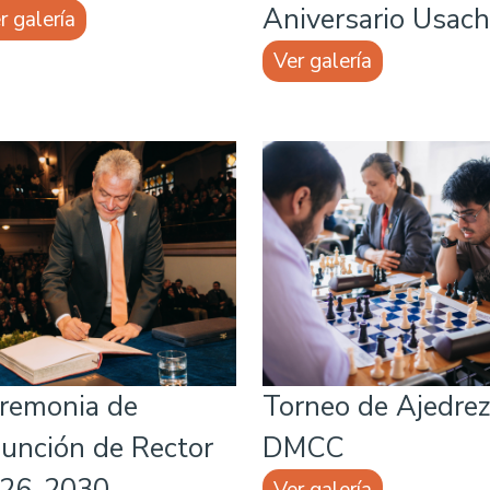
Aniversario Usach
r galería
Ver galería
remonia de
Torneo de Ajedrez
unción de Rector
DMCC
26-2030