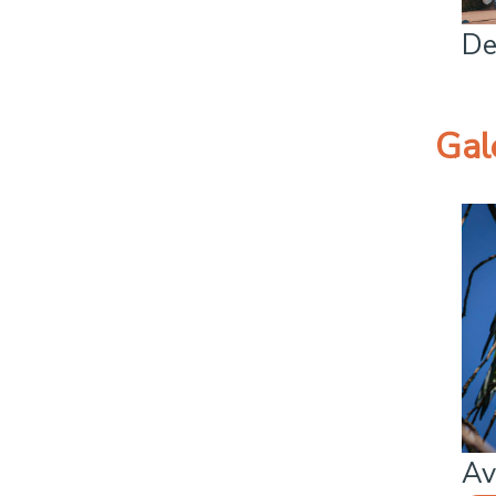
De
Gal
Av