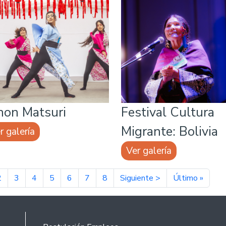
hon Matsuri
Festival Cultura
Migrante: Bolivia
r galería
Ver galería
nación
a actual
ágina
Página
Página
Página
Página
Página
Página
Siguiente página
Última página
2
3
4
5
6
7
8
Siguiente >
Último »
Footer