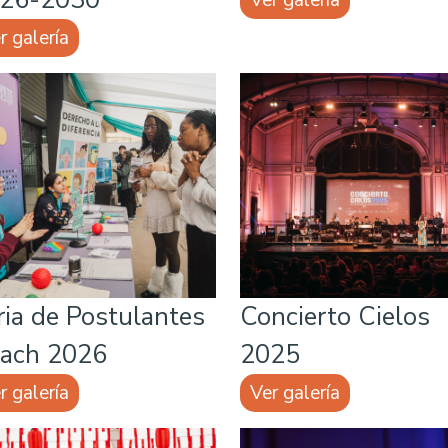
Ver galería
r galería
ria de Postulantes
Concierto Cielos
ach 2026
2025
r galería
Ver galería