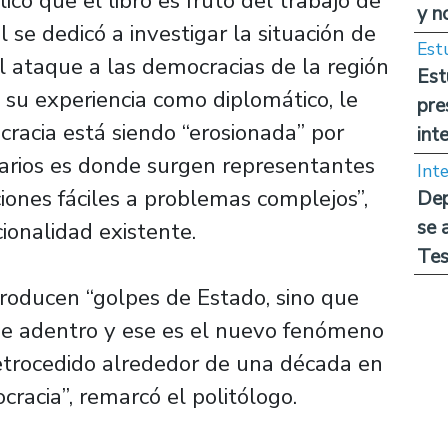
icó que el libro es fruto del trabajo de
y n
 se dedicó a investigar la situación de
Est
l ataque a las democracias de la región
Est
 su experiencia como diplomático, le
pre
racia está siendo “erosionada” por
int
narios es donde surgen representantes
Int
ciones fáciles a problemas complejos”,
Dep
se 
cionalidad existente.
Tes
producen “golpes de Estado, sino que
de adentro y ese es el nuevo fenómeno
retrocedido alrededor de una década en
cracia”, remarcó el politólogo.