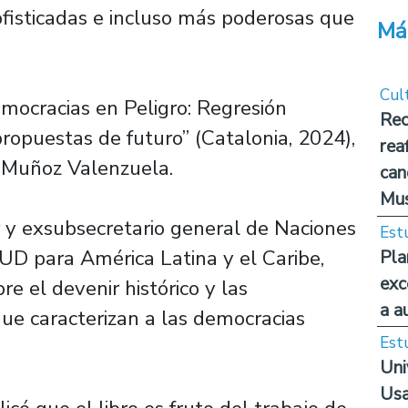
ofisticadas e incluso más poderosas que
Má
Cul
emocracias en Peligro: Regresión
Rec
ropuestas de futuro” (Catalonia, 2024),
rea
do Muñoz Valenzuela.
can
Mus
r y exsubsecretario general de Naciones
Est
NUD para América Latina y el Caribe,
Pla
exc
e el devenir histórico y las
a a
e caracterizan a las democracias
Est
Uni
Usa