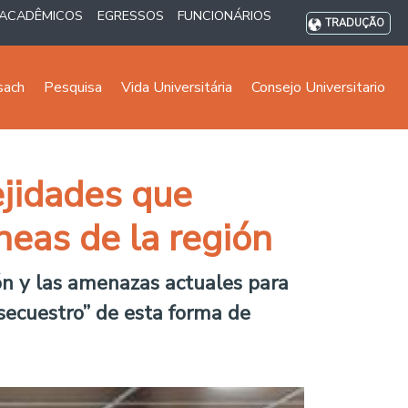
ACADÊMICOS
EGRESSOS
FUNCIONÁRIOS
TRADUÇÃO
sach
Pesquisa
Vida Universitária
Consejo Universitario
ejidades que
neas de la región
ión y las amenazas actuales para
secuestro” de esta forma de