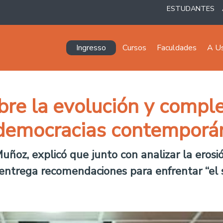
ESTUDANTES
Navegación principal
Ingresso
Cursos
Faculdades
A U
bre la evolución y compl
s democracias contemporá
Muñoz, explicó que junto con analizar la eros
 entrega recomendaciones para enfrentar “el 