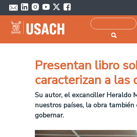
Passar para o conteúdo principal
Pesquisar
Presentan libro so
caracterizan a la
Su autor, el excanciller Heraldo 
nuestros países, la obra también
gobernar.