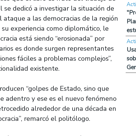
Act
 se dedicó a investigar la situación de
"Pr
l ataque a las democracias de la región
Pla
 su experiencia como diplomático, le
est
racia está siendo “erosionada” por
Act
narios es donde surgen representantes
Usa
ciones fáciles a problemas complejos”,
sob
Ge
cionalidad existente.
producen “golpes de Estado, sino que
de adentro y ese es el nuevo fenómeno
retrocedido alrededor de una década en
cracia”, remarcó el politólogo.