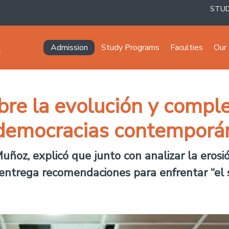
STU
Navegación principal
Admission
Study Programs
Faculties
Our 
bre la evolución y compl
s democracias contemporá
Muñoz, explicó que junto con analizar la eros
 entrega recomendaciones para enfrentar “el 