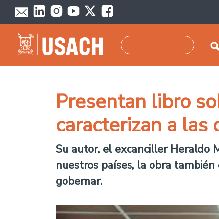
Skip to main content
Search
Presentan libro so
caracterizan a la
Su autor, el excanciller Heraldo 
nuestros países, la obra también
gobernar.