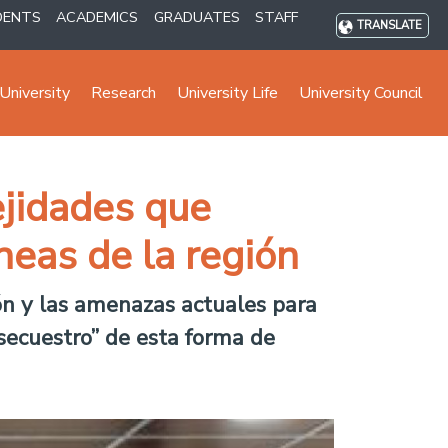
DENTS
ACADEMICS
GRADUATES
STAFF
TRANSLATE
University
Research
University Life
University Council
ejidades que
neas de la región
ión y las amenazas actuales para
secuestro” de esta forma de