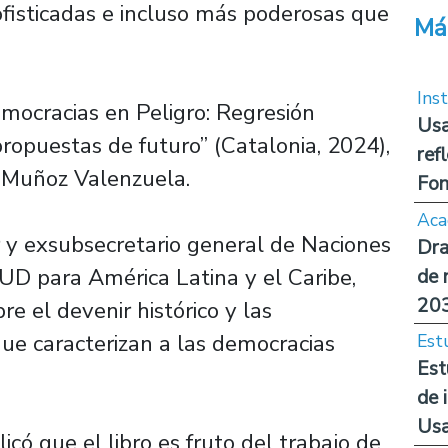
ofisticadas e incluso más poderosas que
Má
Inst
emocracias en Peligro: Regresión
Usa
ropuestas de futuro” (Catalonia, 2024),
ref
do Muñoz Valenzuela.
Fon
Aca
r y exsubsecretario general de Naciones
Dra
NUD para América Latina y el Caribe,
de 
20
e el devenir histórico y las
e caracterizan a las democracias
Est
Est
de 
Us
icó que el libro es fruto del trabajo de