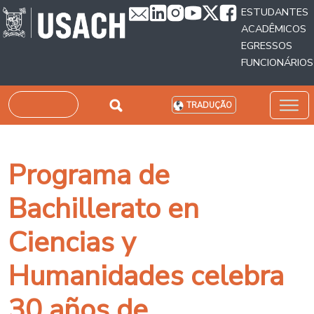
Passar para o conteúdo principal
ESTUDANTES
ACADÊMICOS
EGRESSOS
FUNCIONÁRIOS
Pesquisar
TRADUÇÃO
Programa de
Bachillerato en
Ciencias y
Humanidades celebra
30 años de