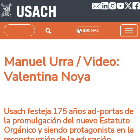
Pasar al contenido principal
Buscar
IDIOMAS
Manuel Urra / Video:
Valentina Noya
Usach festeja 175 años ad-portas de
la promulgación del nuevo Estatuto
Orgánico y siendo protagonista en la
reconstrucción de la educación