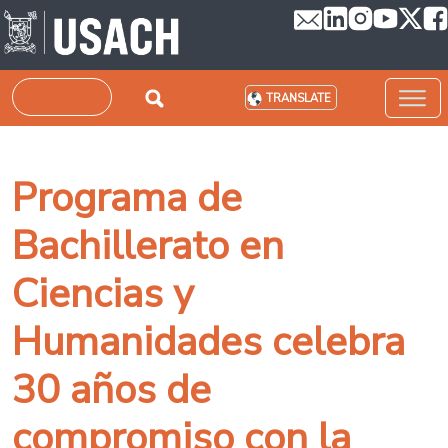
Skip to main content
Search
TRANSLATE
Programa de
Bachillerato en
Ciencias y
Humanidades celebra
30 años de
compromiso con la