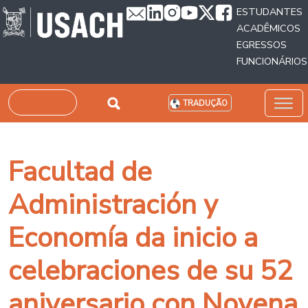
Passar para o conteúdo principal
ESTUDANTES
ACADÊMICOS
EGRESSOS
FUNCIONÁRIOS
Pesquisar
TRADUÇÃO
Facultad de
Administración y
Economía da inicio a
celebraciones de su 52
aniversario con Novena