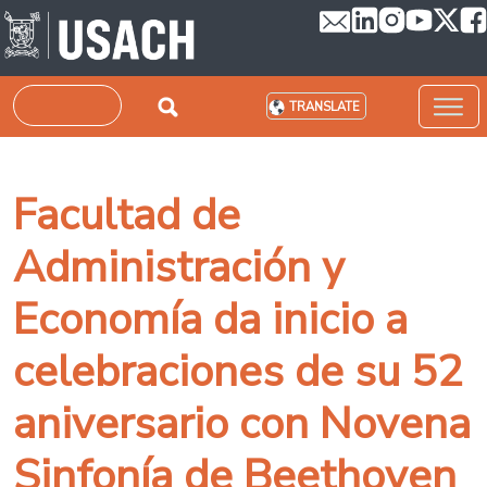
Skip to main content
Search
TRANSLATE
Facultad de
Administración y
Economía da inicio a
celebraciones de su 52
aniversario con Novena
Sinfonía de Beethoven