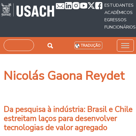
Passar para o conteúdo principal
ESTUDANTES
ACADÊMICOS
EGRESSOS
FUNCIONÁRIOS
Pesquisar
TRADUÇÃO
Nicolás Gaona Reydet
Da pesquisa à indústria: Brasil e Chile
estreitam laços para desenvolver
tecnologias de valor agregado