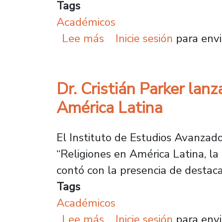
Tags
Académicos
sobre Dr. José Zagal ma
Lee más
Inicie sesión
para envi
Dr. Cristián Parker lan
América Latina
El Instituto de Estudios Avanzado
“Religiones en América Latina, la 
contó con la presencia de destac
Tags
Académicos
sobre Dr. Cristián Park
Lee más
Inicie sesión
para envi