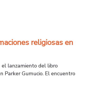
atinoamericano en obtener el Linstead Career
rmaciones religiosas en
 el lanzamiento del libro
tián Parker Gumucio. El encuentro
es religiosas en América Latina