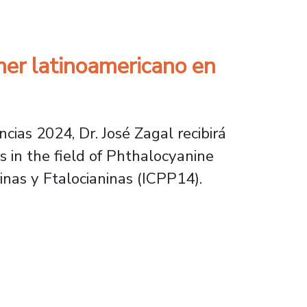
imer latinoamericano en
ias 2024, Dr. José Zagal recibirá
 in the field of Phthalocyanine
inas y Ftalocianinas (ICPP14).
atinoamericano en obtener el Linstead Career