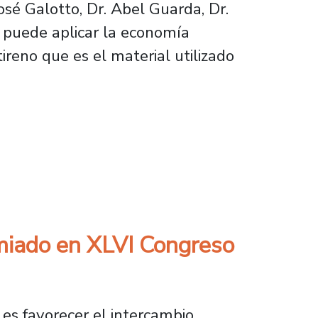
osé Galotto, Dr. Abel Guarda, Dr.
 puede aplicar la economía
ireno que es el material utilizado
ología que incorpora material reciclado en en
emiado en XLVI Congreso
es favorecer el intercambio