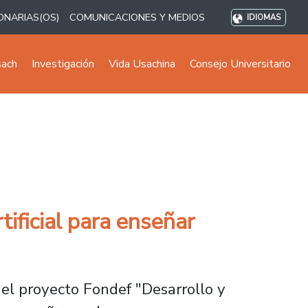
ONARIAS(OS)
COMUNICACIONES Y MEDIOS
IDIOMAS
sach
Investigación
Vida Usachina
Consejo Universitario
ificial para enseñar
 del proyecto Fondef "Desarrollo y