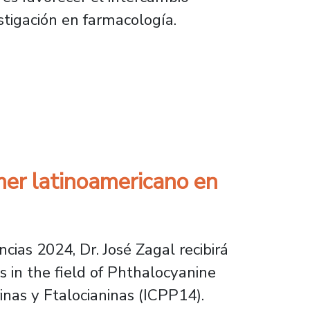
stigación en farmacología.
en XLVI Congreso Anual de la Sociedad de F
imer latinoamericano en
ias 2024, Dr. José Zagal recibirá
 in the field of Phthalocyanine
inas y Ftalocianinas (ICPP14).