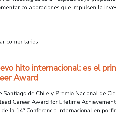
y fomentar colaboraciones que impulsen la inve
Facultad de Química y Biología es premiado 
ar comentarios
evo hito internacional: es el pr
reer Award
 Santiago de Chile y Premio Nacional de Cienc
nstead Career Award for Lifetime Achievements
de la 14ª Conferencia Internacional en porfir