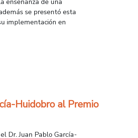
 la enseñanza de una
, además se presentó esta
 su implementación en
l para enseñar sobre hábitos saludables en es
rcía-Huidobro al Premio
el Dr. Juan Pablo García-