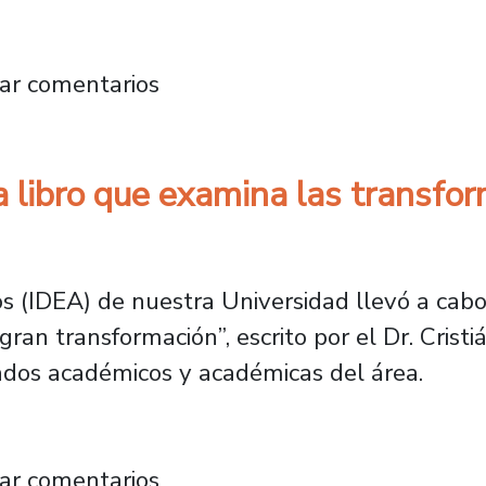
rca nuevo hito internacional: es el primer l
ar comentarios
za libro que examina las transfo
s (IDEA) de nuestra Universidad llevó a cabo
gran transformación”, escrito por el Dr. Cris
ados académicos y académicas del área.
er lanza libro que examina las transformacion
ar comentarios