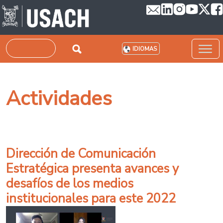
Pasar al contenido principal
Buscar
IDIOMAS
Actividades
Dirección de Comunicación
Estratégica presenta avances y
desafíos de los medios
institucionales para este 2022