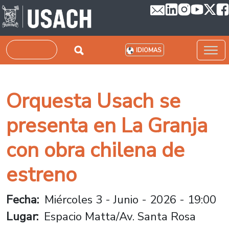
Pasar al contenido principal
Buscar
IDIOMAS
Orquesta Usach se
presenta en La Granja
con obra chilena de
estreno
Fecha
Miércoles 3 - Junio - 2026 - 19:00
Lugar
Espacio Matta/Av. Santa Rosa