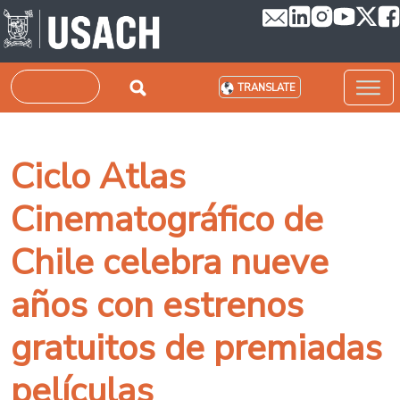
Skip to main content
Search
TRANSLATE
Ciclo Atlas
Cinematográfico de
Chile celebra nueve
años con estrenos
gratuitos de premiadas
películas