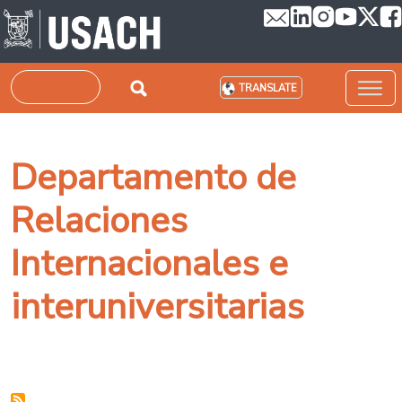
Skip to main content
Search
TRANSLATE
Departamento de
Relaciones
Internacionales e
interuniversitarias