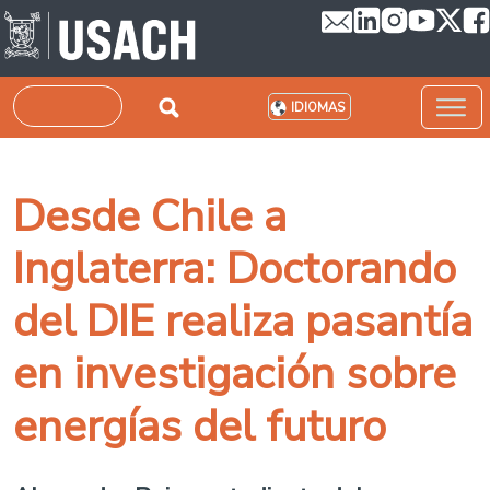
Pasar al contenido principal
Buscar
IDIOMAS
Desde Chile a
Inglaterra: Doctorando
del DIE realiza pasantía
en investigación sobre
energías del futuro