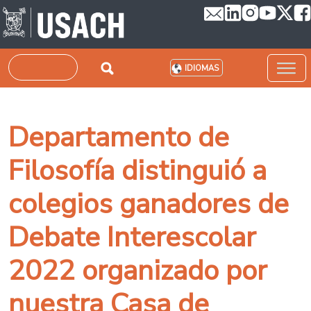
Pasar al contenido principal
Buscar
IDIOMAS
Departamento de
Filosofía distinguió a
colegios ganadores de
Debate Interescolar
2022 organizado por
nuestra Casa de