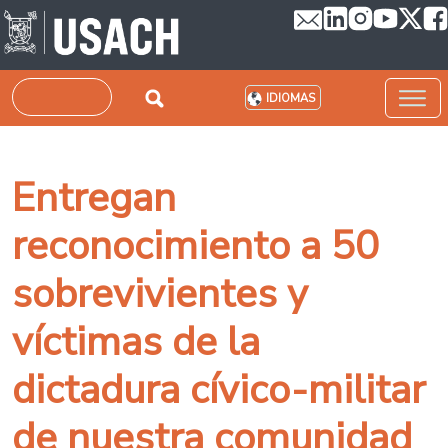
Pasar al contenido principal
Buscar
IDIOMAS
Entregan
reconocimiento a 50
sobrevivientes y
víctimas de la
dictadura cívico-militar
de nuestra comunidad