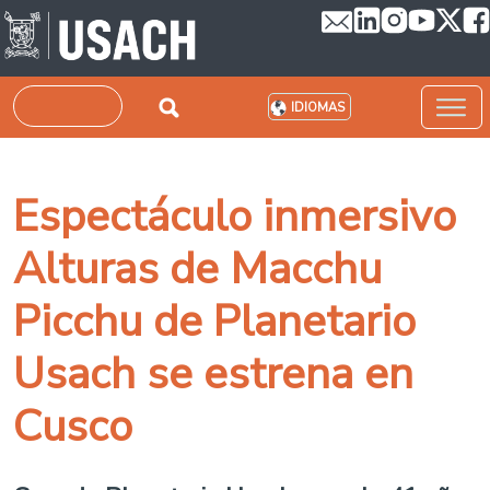
Pasar al contenido principal
Buscar
IDIOMAS
Espectáculo inmersivo
Alturas de Macchu
Picchu de Planetario
Usach se estrena en
Cusco