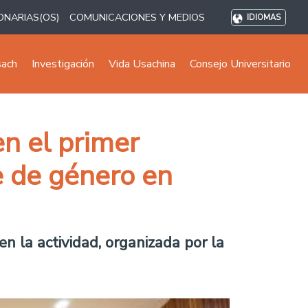
ONARIAS(OS)
COMUNICACIONES Y MEDIOS
IDIOMAS
sach
Investigación
Vida Usachina
Consejo Universitario
en el primer
e de género en
n la actividad, organizada por la