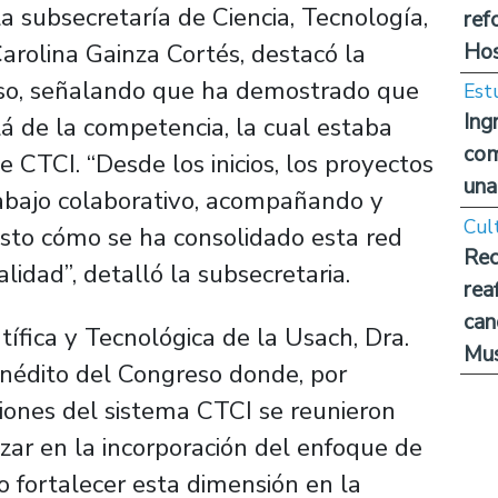
a subsecretaría de Ciencia, Tecnología,
ref
Hos
arolina Gainza Cortés, destacó la
reso, señalando que ha demostrado que
Est
Ing
lá de la competencia, la cual estaba
com
 CTCI. “Desde los inicios, los proyectos
una
abajo colaborativo, acompañando y
Cul
visto cómo se ha consolidado esta red
Rec
idad”, detalló la subsecretaria.
rea
can
tífica y Tecnológica de la Usach, Dra.
Mus
 inédito del Congreso donde, por
ciones del sistema CTCI se reunieron
zar en la incorporación del enfoque de
o fortalecer esta dimensión en la