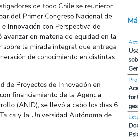
stigadores de todo Chile se reunieron
ipar del Primer Congreso Nacional de
Má
o e Innovación con Perspectiva de
ó avanzar en materia de equidad en la
Act
ar sobre la mirada integral que entrega
Usa
neración de conocimiento en distintas
sob
Ge
Pro
Red de Proyectos de Innovación en
Aca
 con financiamiento de la Agencia
for
ollo (ANID), se llevó a cabo los días 6
ges
e Talca y la Universidad Autónoma de
Est
Doc
Psi