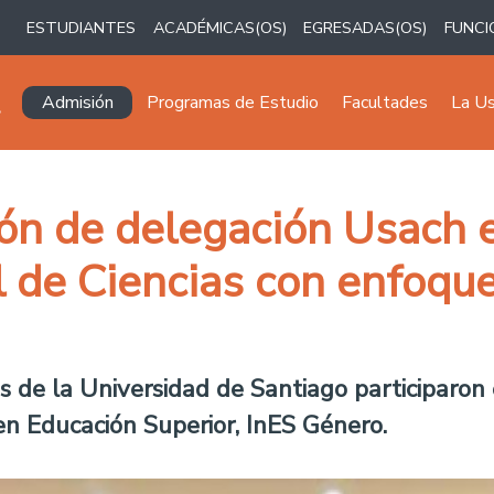
ESTUDIANTES
ACADÉMICAS(OS)
EGRESADAS(OS)
FUNCI
Navegación principal
Admisión
Programas de Estudio
Facultades
La U
ión de delegación Usach 
 de Ciencias con enfoqu
s de la Universidad de Santiago participaron e
n Educación Superior, InES Género.