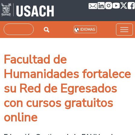
Pasar al contenido principal
Buscar
IDIOMAS
Facultad de
Humanidades fortalece
su Red de Egresados
con cursos gratuitos
online