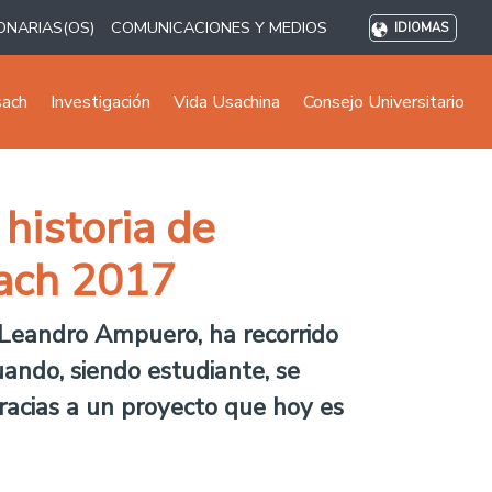
ONARIAS(OS)
COMUNICACIONES Y MEDIOS
IDIOMAS
sach
Investigación
Vida Usachina
Consejo Universitario
 historia de
ach 2017
Leandro Ampuero, ha recorrido
uando, siendo estudiante, se
racias a un proyecto que hoy es