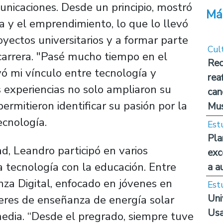
nicaciones. Desde un principio, mostró
Má
ía y el emprendimiento, lo que lo llevó
yectos universitarios y a formar parte
Cul
carrera. "Pasé mucho tiempo en el
Rec
vó mi vínculo entre tecnología y
rea
 experiencias no solo ampliaron su
can
ermitieron identificar su pasión por la
Mus
ecnología.
Est
Pla
d, Leandro participó en varios
exc
a tecnología con la educación. Entre
a a
nza Digital, enfocado en jóvenes en
Est
Uni
lleres de enseñanza de energía solar
Usa
edia. “Desde el pregrado, siempre tuve