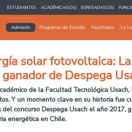
ESTUDIANTES
ACADÉMICAS(OS)
EGRESADAS(OS)
FUNCI
Navegación principal
Admisión
Programas de Estudio
Facultades
La U
ía solar fotovoltaica: La
 ganador de Despega Us
adémico de la Facultad Tecnológica Usach, 
tos. Y un momento clave en su historia fue c
s del concurso Despega Usach el año 2017, g
ia energética en Chile.