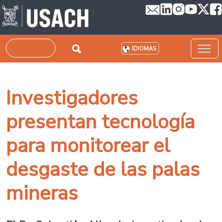
Pasar al contenido principal
Buscar
IDIOMAS
Investigadores
presentan tecnología
para monitorear el
desgaste de las palas
mineras