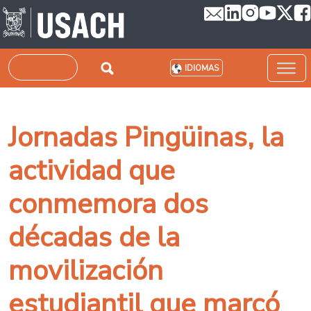
Pasar al contenido principal
Buscar
IDIOMAS
Jornadas Pingüinas, la
actividad que
conmemora dos
décadas de la
movilización
estudiantil que marcó