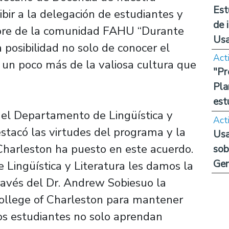
Est
ibir a la delegación de estudiantes y
de 
mbre de la comunidad FAHU “Durante
Us
posibilidad no solo de conocer el
Act
 un poco más de la valiosa cultura que
"Pr
Pla
est
 del Departamento de Lingüística y
Act
stacó las virtudes del programa y la
Usa
Charleston ha puesto en este acuerdo.
sob
Ge
Lingüística y Literatura les damos la
ravés del Dr. Andrew Sobiesuo la
College of Charleston para mantener
os estudiantes no solo aprendan