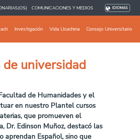
ONARIAS(OS)
COMUNICACIONES Y MEDIOS
IDIOMAS
sach
Investigación
Vida Usachina
Consejo Universitario
s de universidad
a Facultad de Humanidades y el
ctuar en nuestro Plantel cursos
 materias, que promueven el
a, Dr. Edinson Muñoz, destacó las
lo aprendan Español, sino que