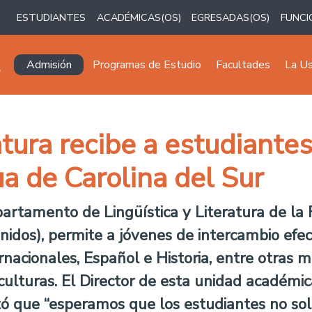
ESTUDIANTES
ACADÉMICAS(OS)
EGRESADAS(OS)
FUNCI
Navegación principal
Admisión
Programas de Estudio
Facultades
La U
ratura recibe a estudiante
a de Carolina del Sur
partamento de Lingüística y Literatura de l
nidos), permite a jóvenes de intercambio efe
ernacionales, Español e Historia, entre otras
ulturas. El Director de esta unidad académic
ó que “esperamos que los estudiantes no so