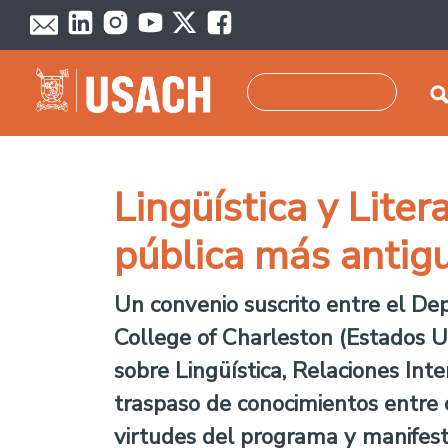
Pasar al contenido principal
Buscar
Lingüística y Lite
pública más antigu
Un convenio suscrito entre el De
College of Charleston (Estados U
sobre Lingüística, Relaciones Int
traspaso de conocimientos entre c
virtudes del programa y manifest