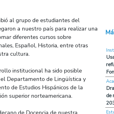
ió al grupo de estudiantes del
egaron a nuestro país para realizar una
Má
omar diferentes cursos sobre
nales, Español, Historia, entre otras
Inst
tra cultura.
Usa
ref
llo institucional ha sido posible
Fon
e el Departamento de Lingüística y
Aca
to de Estudios Hispánicos de la
Dra
ión superior norteamericana.
de 
20
decano de Docencia de nuestra
Est