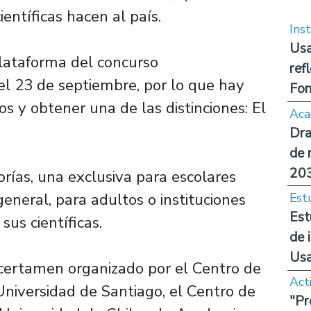
científicas hacen al país.
Inst
Usa
 plataforma del concurso
ref
l 23 de septiembre, por lo que hay
Fon
 y obtener una de las distinciones: El
Aca
Dra
de 
20
rías, una exclusiva para escolares
general, para adultos o instituciones
Est
Est
us científicas.
de 
Us
l certamen organizado por el Centro de
Act
niversidad de Santiago, el Centro de
"Pr