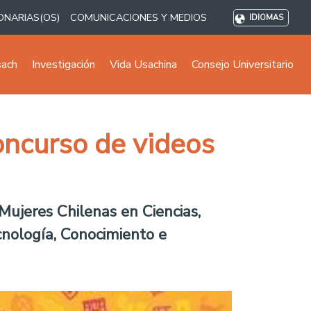
ONARIAS(OS)
COMUNICACIONES Y MEDIOS
IDIOMAS
sach
Investigación
Vida Usachina
Consejo Universitario
oncurso de videos
Mujeres Chilenas en Ciencias,
cnología, Conocimiento e