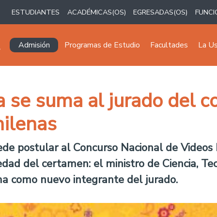
ESTUDIANTES
ACADÉMICAS(OS)
EGRESADAS(OS)
FUNCI
Navegación principal
Admisión
Programas de Estudio
Facultades
La U
a se suma al jurado del c
hilenas
de postular al Concurso Nacional de Videos 
dad del certamen: el ministro de Ciencia, Te
ma como nuevo integrante del jurado.