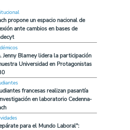
itucional
ch propone un espacio nacional de
lexión ante cambios en bases de
decyt
démicos
. Jenny Blamey lidera la participación
nuestra Universidad en Protagonistas
30
udiantes
udiantes francesas realizan pasantía
investigación en laboratorio Cedenna-
ach
ividades
epárate para el Mundo Laboral":