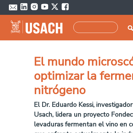
Pasar al contenido principal
Buscar
El mundo microscó
optimizar la ferme
nitrógeno
El Dr. Eduardo Kessi, investigad
Usach, lidera un proyecto Fonde
levaduras fermentan el vino en co