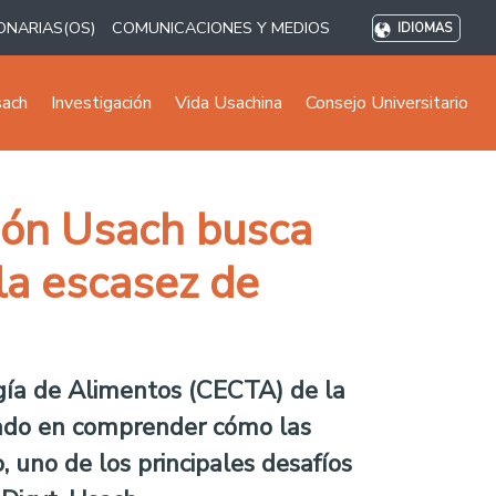
ONARIAS(OS)
COMUNICACIONES Y MEDIOS
IDIOMAS
sach
Investigación
Vida Usachina
Consejo Universitario
ción Usach busca
 la escasez de
ogía de Alimentos (CECTA) de la
cado en comprender cómo las
, uno de los principales desafíos