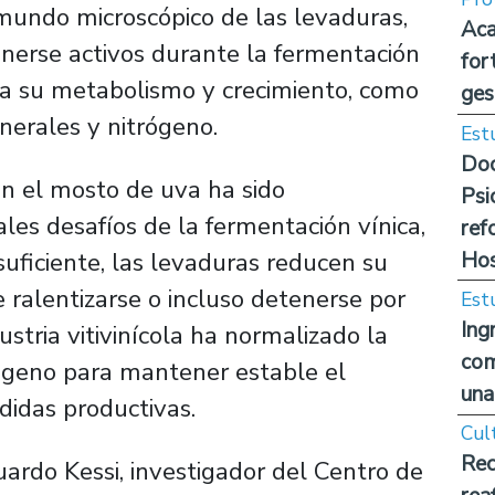
 mundo microscópico de las levaduras,
Aca
erse activos durante la fermentación
for
ara su metabolismo y crecimiento, como
ges
nerales y nitrógeno.
Est
Doc
en el mosto de uva ha sido
Psi
ales desafíos de la fermentación vínica,
ref
Hos
suficiente, las levaduras reducen su
 ralentizarse o incluso detenerse por
Est
Ing
stria vitivinícola ha normalizado la
com
ógeno para mantener estable el
una
didas productivas.
Cul
Rec
uardo Kessi, investigador del Centro de