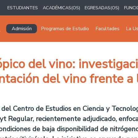
ESTUDIANTES
ACADÉMICAS(OS)
EGRESADAS(OS)
FUNCI
Navegación principal
Admisión
Programas de Estudio
Facultades
La U
pico del vino: investiga
ntación del vino frente a
or del Centro de Estudios en Ciencia y Tecnol
cyt Regular, recientemente adjudicado, enfo
ndiciones de baja disponibilidad de nitrógeno