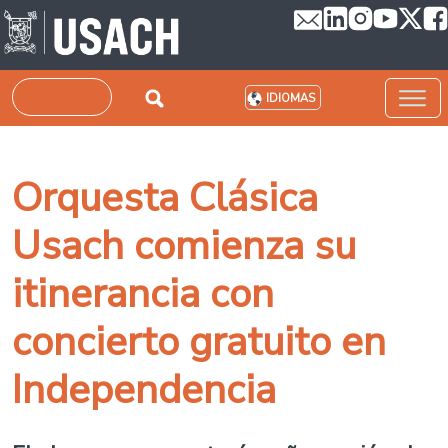
Pasar al contenido principal
Buscar
IDIOMAS
Orquesta Clásica
Usach comienza su
itinerancia con
concierto gratuito en
Independencia