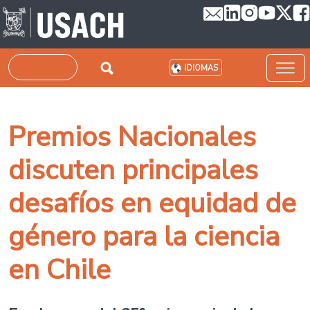
Pasar al contenido principal
Buscar
IDIOMAS
Premios Nacionales
discuten principales
desafíos en equidad de
género para la ciencia
en Chile