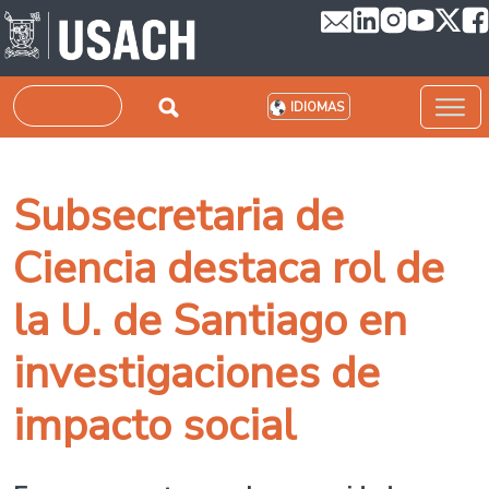
Pasar al contenido principal
Buscar
IDIOMAS
Subsecretaria de
Ciencia destaca rol de
la U. de Santiago en
investigaciones de
impacto social