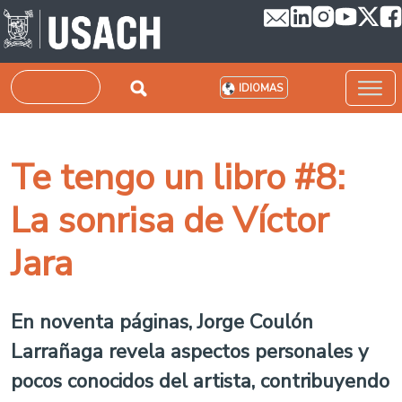
Pasar al contenido principal
Buscar
IDIOMAS
Te tengo un libro #8:
La sonrisa de Víctor
Jara
En noventa páginas, Jorge Coulón
Larrañaga revela aspectos personales y
pocos conocidos del artista, contribuyendo