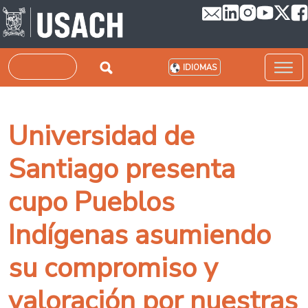
Pasar al contenido principal
Buscar
IDIOMAS
Universidad de
Santiago presenta
cupo Pueblos
Indígenas asumiendo
su compromiso y
valoración por nuestras