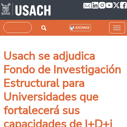
Pasar al contenido principal
Buscar
IDIOMAS
Usach se adjudica
Fondo de Investigación
Estructural para
Universidades que
fortalecerá sus
capacidades de I+D+i