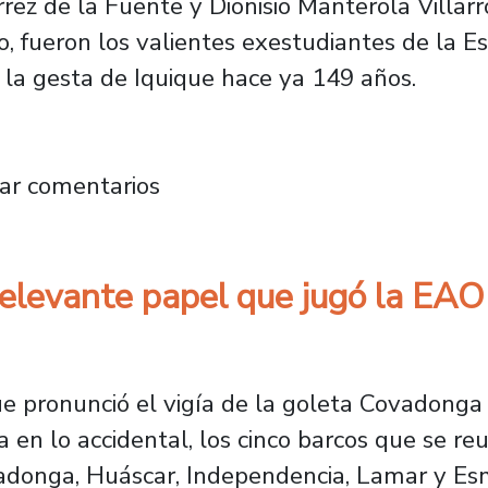
rrez de la Fuente y Dionisio Manterola Villar
 fueron los valientes exestudiantes de la Es
 la gesta de Iquique hace ya 149 años.
s de la Escuela de Artes y Oficios que entr
ar comentarios
relevante papel que jugó la EAO
 que pronunció el vigía de la goleta Covadon
en lo accidental, los cinco barcos que se reu
vadonga, Huáscar, Independencia, Lamar y Es