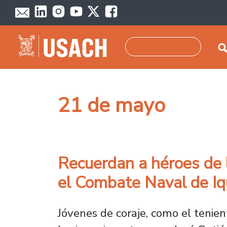
Pasar al contenido principal
Buscar
21 de mayo
Recuerdan a héroes de l
el Combate Naval de Iq
Jóvenes de coraje, como el tenie