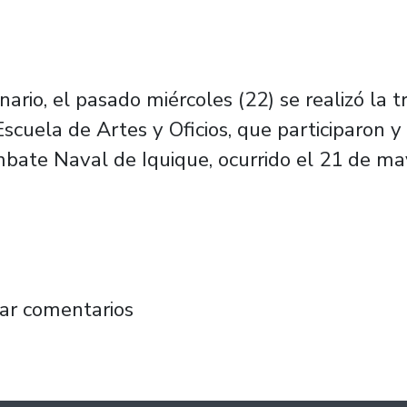
ario, el pasado miércoles (22) se realizó la 
cuela de Artes y Oficios, que participaron y
mbate Naval de Iquique, ocurrido el 21 de m
antiago recordó a sus Héroes del Combate N
ar comentarios