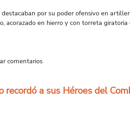
destacaban por su poder ofensivo en artiller
o, acorazado en hierro y con torreta giratoria
 y el relevante papel que jugó la EAO en la 
ar comentarios
o recordó a sus Héroes del Com