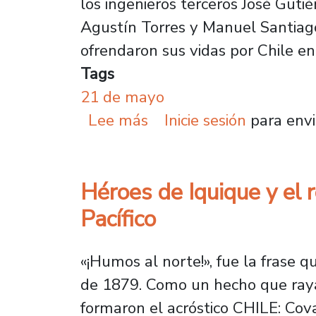
los ingenieros terceros José Gutié
Agustín Torres y Manuel Santiago,
ofrendaron sus vidas por Chile en
Tags
21 de mayo
sobre Recuerdan a héroe
Lee más
Inicie sesión
para envi
Héroes de Iquique y el 
Pacífico
«¡Humos al norte!», fue la frase
de 1879. Como un hecho que raya 
formaron el acróstico CHILE: Co