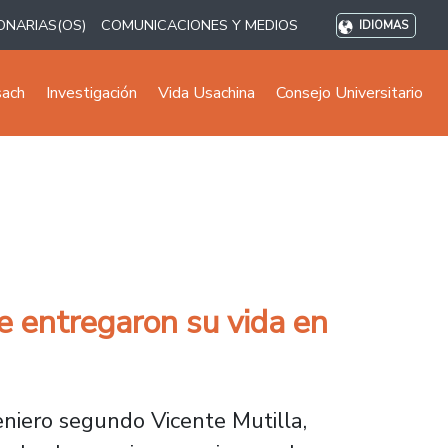
ONARIAS(OS)
COMUNICACIONES Y MEDIOS
IDIOMAS
sach
Investigación
Vida Usachina
Consejo Universitario
e entregaron su vida en
eniero segundo Vicente Mutilla,