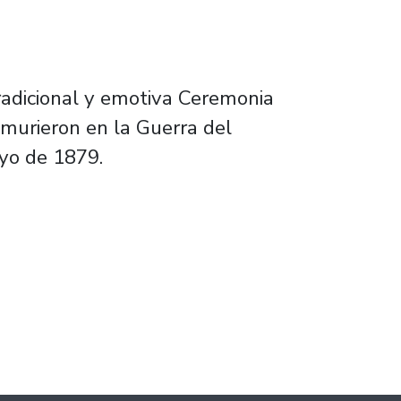
tradicional y emotiva Ceremonia
 murieron en la Guerra del
ayo de 1879.
aval de Iquique con emotiva ceremonia