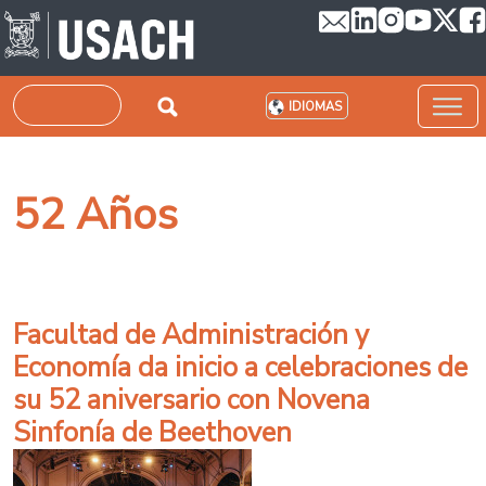
Pasar al contenido principal
Buscar
IDIOMAS
52 Años
Facultad de Administración y
Economía da inicio a celebraciones de
su 52 aniversario con Novena
Sinfonía de Beethoven