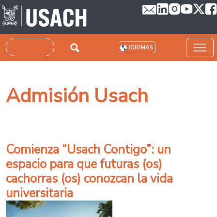
Pasar al contenido principal
Buscar
IDIOMAS
Admisión Usach
Comienza “Usach Contigo”: un
espacio para que futuras (os)
cachorras (os) conozcan la vida
universitaria