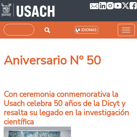
Pasar al contenido principal
Buscar
IDIOMAS
Aniversario Nº 50
Con ceremonia conmemorativa la
Usach celebra 50 años de la Dicyt y
resalta su legado en la investigación
científica