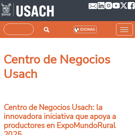
Pasar al contenido principal
Buscar
IDIOMAS
Centro de Negocios
Usach
Centro de Negocios Usach: la
innovadora iniciativa que apoya a
productores en ExpoMundoRural
2025