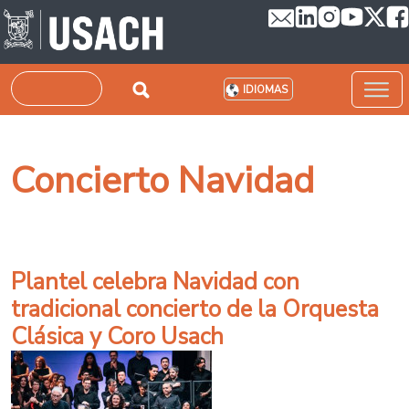
Pasar al contenido principal
Buscar
IDIOMAS
Concierto Navidad
Plantel celebra Navidad con
tradicional concierto de la Orquesta
Clásica y Coro Usach