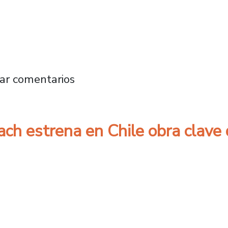
 formación de coros escolares en el contexto 
ar comentarios
sach estrena en Chile obra clav