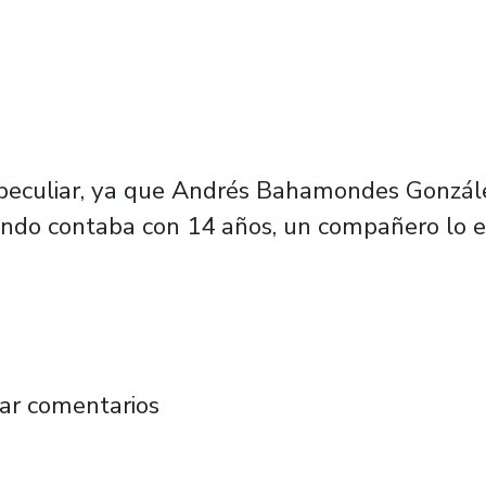
 peculiar, ya que Andrés Bahamondes Gonzále
uando contaba con 14 años, un compañero lo 
: “Nuestro Coro tiene el sello social de est
ar comentarios