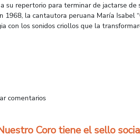
 a su repertorio para terminar de jactarse de 
 En 1968, la cantautora peruana María Isabe
ia con los sonidos criollos que la transforma
e la Usach estrena en Chile obra clave de Ch
ar comentarios
stro Coro tiene el sello socia