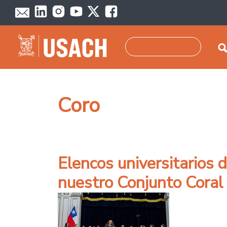
Pasar al contenido principal
Buscar
Coro
Elencos universitarios 
nuestro Conjunto Coral 