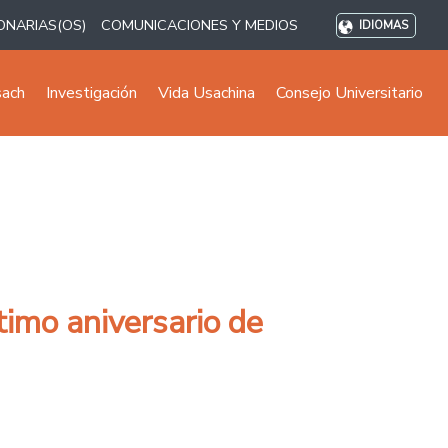
ONARIAS(OS)
COMUNICACIONES Y MEDIOS
IDIOMAS
sach
Investigación
Vida Usachina
Consejo Universitario
timo aniversario de