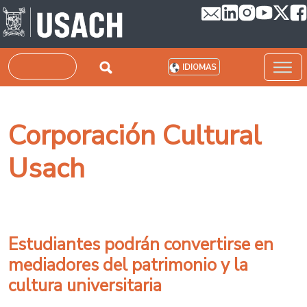
Pasar al contenido principal
Buscar
IDIOMAS
Corporación Cultural
Usach
Estudiantes podrán convertirse en
mediadores del patrimonio y la
cultura universitaria