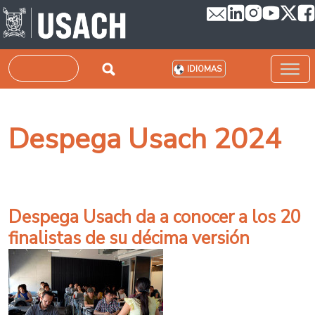
Pasar al contenido principal
Buscar
IDIOMAS
Despega Usach 2024
Despega Usach da a conocer a los 20
finalistas de su décima versión