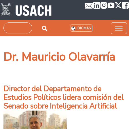
Pasar al contenido principal
Buscar
IDIOMAS
Dr. Mauricio Olavarría
Director del Departamento de
Estudios Políticos lidera comisión del
Senado sobre Inteligencia Artificial