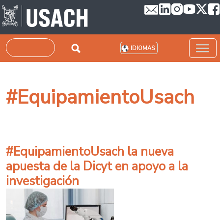
Pasar al contenido principal
Buscar
IDIOMAS
#EquipamientoUsach
#EquipamientoUsach la nueva
apuesta de la Dicyt en apoyo a la
investigación