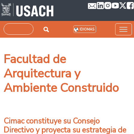
Pasar al contenido principal
Buscar
IDIOMAS
Facultad de
Arquitectura y
Ambiente Construido
Cimac constituye su Consejo
Directivo y proyecta su estrategia de