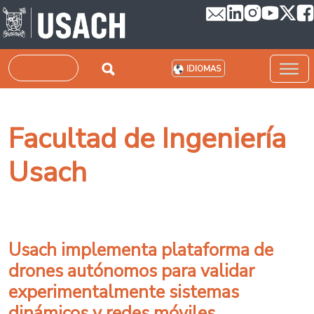
Pasar al contenido principal
Buscar
IDIOMAS
Facultad de Ingeniería
Usach
Usach implementa plataforma de
drones autónomos para validar
experimentalmente sistemas
dinámicos y redes móviles